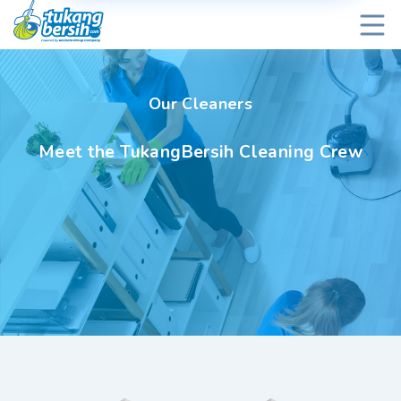
Our Cleaners
Meet the TukangBersih Cleaning Crew