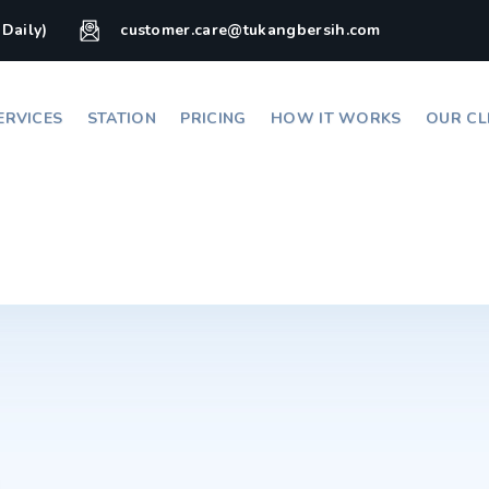
(Daily)
customer.care@tukangbersih.com
ERVICES
STATION
PRICING
HOW IT WORKS
OUR CL