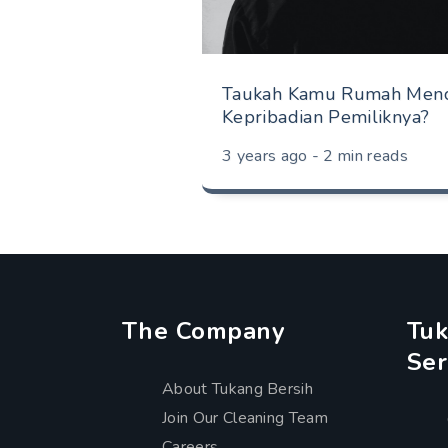
Taukah Kamu Rumah Menc
Kepribadian Pemiliknya?
3 years ago - 2 min reads
The Company
Tuk
Ser
About Tukang Bersih
Join Our Cleaning Team
Careers