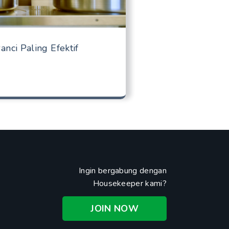
nci Paling Efektif
Ingin bergabung dengan
Housekeeper kami?
JOIN NOW